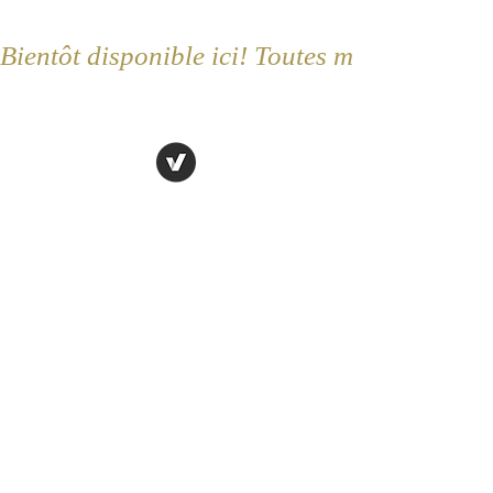
Bientôt disponible ici! Toutes mes prestatio
Mes portes sont ouvertes
Je vous attends !
Lundi - Mercredi : 9 h - 19 h
Jeudi : Fermé
Vendredi : 10 h - 20 h
Samedi : 9 h - 17 h
Dimanche : Fermé