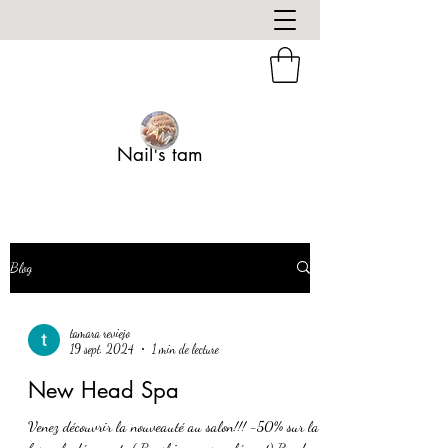
Nail's tam
Blog
tamara reviejo
19 sept. 2024
1 min de lecture
New Head Spa
Venez découvrir la nouveauté au salon!!! -50% sur la
formule découverte ( Brushing en supplément) Rendez-