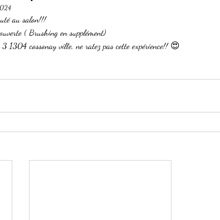
2024
uté au salon!!!
uverte ( Brushing en supplément) 
 1304 cossonay ville, ne ratez pas cette expérience!! 😍