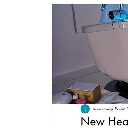
tamara reviejo
19 sept.
New Hea